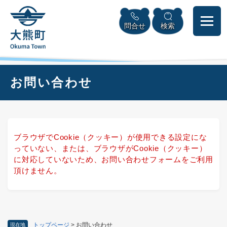
ペ
本
メニューを飛ばして本文へ
ー
文
問合せ
検索
ジ
へ
の
先
頭
で
本
お問い合わせ
す
文
。
ブラウザでCookie（クッキー）が使用できる設定にな
っていない、または、ブラウザがCookie（クッキー）
に対応していないため、お問い合わせフォームをご利用
頂けません。
トップページ
>
お問い合わせ
現在地