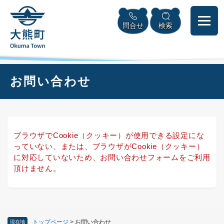
ペ
本
メニューを飛ばして本文へ
ー
文
問合せ
検索
ジ
へ
の
先
頭
で
本
お問い合わせ
す
文
。
ブラウザでCookie（クッキー）が使用できる設定にな
っていない、または、ブラウザがCookie（クッキー）
に対応していないため、お問い合わせフォームをご利用
頂けません。
トップページ
>
お問い合わせ
現在地