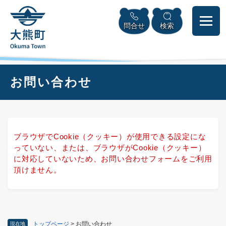
ペ
本
メニューを飛ばして本文へ
ー
文
問合せ
検索
ジ
へ
の
先
頭
で
本
お問い合わせ
す
文
。
ブラウザでCookie（クッキー）が使用できる設定にな
っていない、または、ブラウザがCookie（クッキー）
に対応していないため、お問い合わせフォームをご利用
頂けません。
トップページ
>
お問い合わせ
現在地