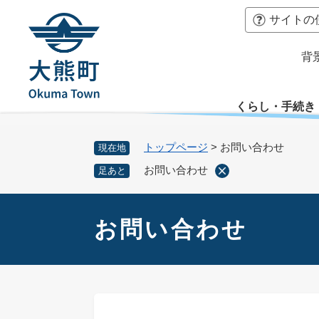
ペ
本
サイトの
ー
文
ジ
へ
背
の
先
頭
くらし・手続き
で
す
。
トップページ
>
お問い合わせ
現在地
お問い合わせ
足あと
本
文
お問い合わせ