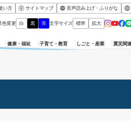
メニューを飛ばして本文へ
使い方
サイトマップ
音声読み上げ・ふりがな
景色変更
白
黒
青
文字サイズ
標準
拡大
健康・福祉
子育て・教育
しごと・産業
震災関