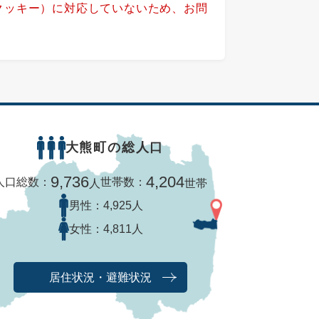
（クッキー）に対応していないため、お問
大熊町の総人口
9,736
4,204
人口総数：
世帯数：
人
世帯
男性：
4,925人
女性：
4,811人
居住状況・避難状況