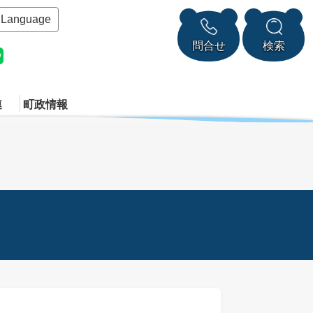
Language
問合せ
検索
連
町政情報