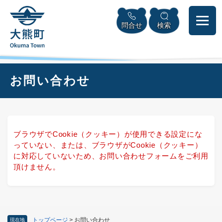
ペ
本
メニューを飛ばして本文へ
ー
文
問合せ
検索
ジ
へ
の
先
頭
で
本
お問い合わせ
す
文
。
ブラウザでCookie（クッキー）が使用できる設定にな
っていない、または、ブラウザがCookie（クッキー）
に対応していないため、お問い合わせフォームをご利用
頂けません。
トップページ
>
お問い合わせ
現在地