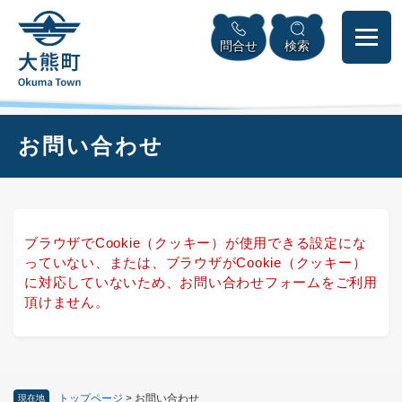
ペ
本
メニューを飛ばして本文へ
ー
文
問合せ
検索
ジ
へ
の
先
頭
で
本
お問い合わせ
す
文
。
ブラウザでCookie（クッキー）が使用できる設定にな
っていない、または、ブラウザがCookie（クッキー）
に対応していないため、お問い合わせフォームをご利用
頂けません。
トップページ
>
お問い合わせ
現在地