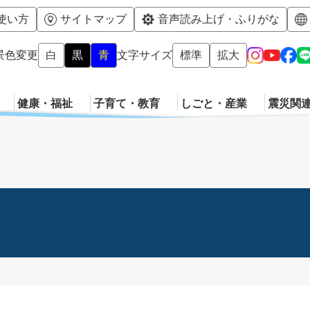
メニューを飛ばして本文へ
使い方
サイトマップ
音声読み上げ・ふりがな
景色変更
白
黒
青
文字サイズ
標準
拡大
健康・福祉
子育て・教育
しごと・産業
震災関