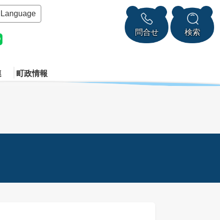
Language
問合せ
検索
連
町政情報