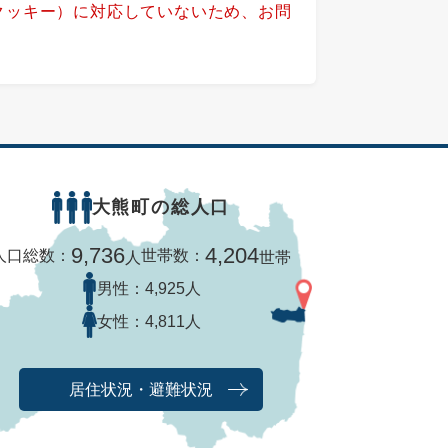
（クッキー）に対応していないため、お問
大熊町の総人口
9,736
4,204
人口総数：
世帯数：
人
世帯
男性：
4,925人
女性：
4,811人
居住状況・避難状況