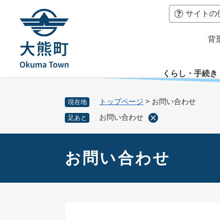
ペ
本
サイトの
ー
文
ジ
へ
背
の
先
頭
くらし・手続き
で
す
。
トップページ
>
お問い合わせ
現在地
お問い合わせ
足あと
本
文
お問い合わせ