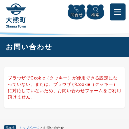
ペ
本
メニューを飛ばして本文へ
ー
文
問合せ
検索
ジ
へ
の
先
頭
で
本
お問い合わせ
す
文
。
ブラウザでCookie（クッキー）が使用できる設定にな
っていない、または、ブラウザがCookie（クッキー）
に対応していないため、お問い合わせフォームをご利用
頂けません。
トップページ
>
お問い合わせ
現在地