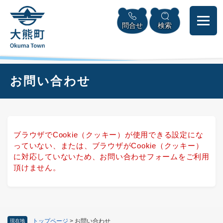
ペ
本
メニューを飛ばして本文へ
ー
文
問合せ
検索
ジ
へ
の
先
頭
で
本
お問い合わせ
す
文
。
ブラウザでCookie（クッキー）が使用できる設定にな
っていない、または、ブラウザがCookie（クッキー）
に対応していないため、お問い合わせフォームをご利用
頂けません。
トップページ
>
お問い合わせ
現在地