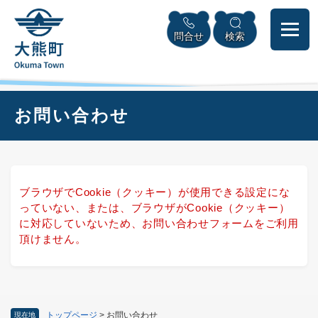
ペ
本
メニューを飛ばして本文へ
ー
文
問合せ
検索
ジ
へ
の
先
頭
で
本
お問い合わせ
す
文
。
ブラウザでCookie（クッキー）が使用できる設定にな
っていない、または、ブラウザがCookie（クッキー）
に対応していないため、お問い合わせフォームをご利用
頂けません。
トップページ
>
お問い合わせ
現在地