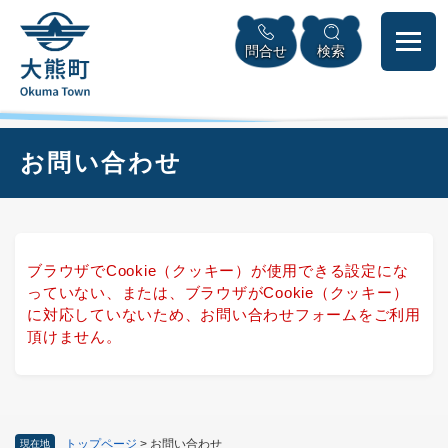
ペ
本
メニューを飛ばして本文へ
ー
文
問合せ
検索
ジ
へ
の
先
頭
で
本
お問い合わせ
す
文
。
ブラウザでCookie（クッキー）が使用できる設定にな
っていない、または、ブラウザがCookie（クッキー）
に対応していないため、お問い合わせフォームをご利用
頂けません。
トップページ
>
お問い合わせ
現在地