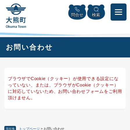
ペ
本
メニューを飛ばして本文へ
ー
文
問合せ
検索
ジ
へ
の
先
頭
で
本
お問い合わせ
す
文
。
ブラウザでCookie（クッキー）が使用できる設定にな
っていない、または、ブラウザがCookie（クッキー）
に対応していないため、お問い合わせフォームをご利用
頂けません。
トップページ
>
お問い合わせ
現在地