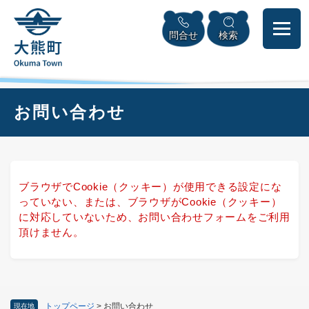
ペ
本
メニューを飛ばして本文へ
ー
文
問合せ
検索
ジ
へ
の
先
頭
で
本
お問い合わせ
す
文
。
ブラウザでCookie（クッキー）が使用できる設定にな
っていない、または、ブラウザがCookie（クッキー）
に対応していないため、お問い合わせフォームをご利用
頂けません。
トップページ
>
お問い合わせ
現在地