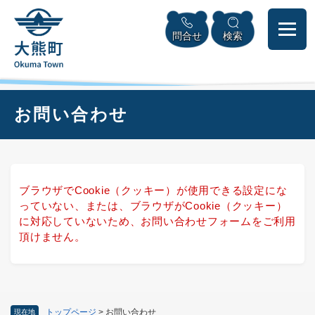
ペ
本
メニューを飛ばして本文へ
ー
文
問合せ
検索
ジ
へ
の
先
頭
で
本
お問い合わせ
す
文
。
ブラウザでCookie（クッキー）が使用できる設定にな
っていない、または、ブラウザがCookie（クッキー）
に対応していないため、お問い合わせフォームをご利用
頂けません。
トップページ
>
お問い合わせ
現在地