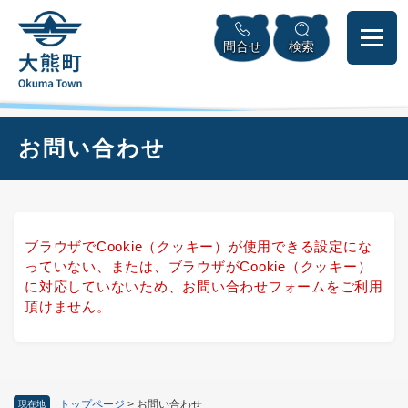
ペ
本
メニューを飛ばして本文へ
ー
文
問合せ
検索
ジ
へ
の
先
頭
で
本
お問い合わせ
す
文
。
ブラウザでCookie（クッキー）が使用できる設定にな
っていない、または、ブラウザがCookie（クッキー）
に対応していないため、お問い合わせフォームをご利用
頂けません。
トップページ
>
お問い合わせ
現在地