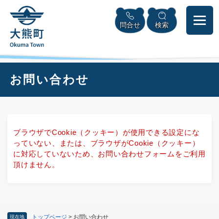
ペ
本
メニューを飛ばして本文へ
ー
文
問合せ
検索
ジ
へ
の
先
頭
で
本
お問い合わせ
す
文
。
ブラウザでCookie（クッキー）が使用できる設定にな
っていない、または、ブラウザがCookie（クッキー）
に対応していないため、お問い合わせフォームをご利用
頂けません。
トップページ
>
お問い合わせ
現在地