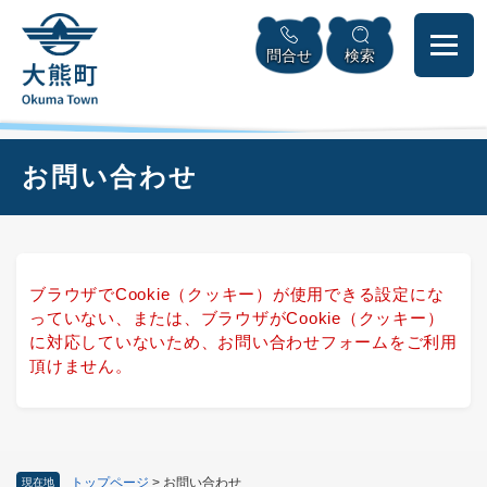
ペ
本
メニューを飛ばして本文へ
ー
文
問合せ
検索
ジ
へ
の
先
頭
で
本
お問い合わせ
す
文
。
ブラウザでCookie（クッキー）が使用できる設定にな
っていない、または、ブラウザがCookie（クッキー）
に対応していないため、お問い合わせフォームをご利用
頂けません。
トップページ
>
お問い合わせ
現在地