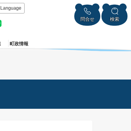
Language
問合せ
検索
連
町政情報