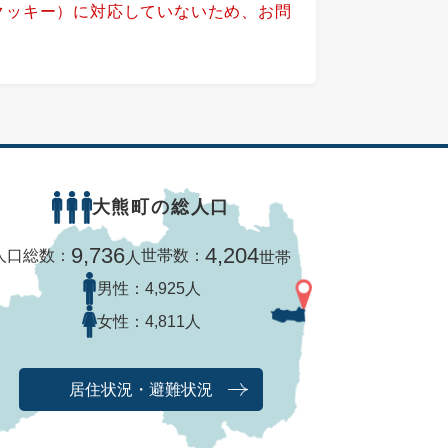
（クッキー）に対応していないため、お問
大熊町の総人口
9,736
4,204
人口総数：
世帯数：
人
世帯
男性：
4,925人
女性：
4,811人
居住状況・避難状況