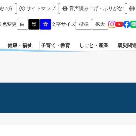
メニューを飛ばして本文へ
使い方
サイトマップ
音声読み上げ・ふりがな
景色変更
白
黒
青
文字サイズ
標準
拡大
健康・福祉
子育て・教育
しごと・産業
震災関