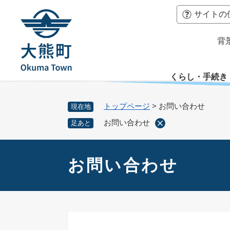
ペ
本
サイトの
ー
文
ジ
へ
背
の
先
頭
くらし・手続き
で
す
。
トップページ
>
お問い合わせ
現在地
お問い合わせ
足あと
本
文
お問い合わせ