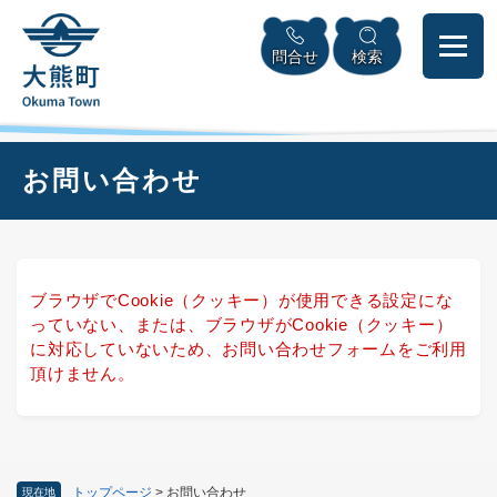
ペ
本
メニューを飛ばして本文へ
ー
文
問合せ
検索
ジ
へ
の
先
頭
で
本
お問い合わせ
す
文
。
ブラウザでCookie（クッキー）が使用できる設定にな
っていない、または、ブラウザがCookie（クッキー）
に対応していないため、お問い合わせフォームをご利用
頂けません。
トップページ
>
お問い合わせ
現在地