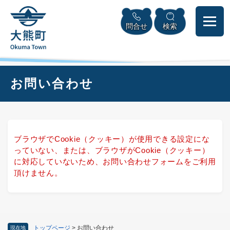
ペ
本
メニューを飛ばして本文へ
ー
文
問合せ
検索
ジ
へ
の
先
頭
で
本
お問い合わせ
す
文
。
ブラウザでCookie（クッキー）が使用できる設定にな
っていない、または、ブラウザがCookie（クッキー）
に対応していないため、お問い合わせフォームをご利用
頂けません。
トップページ
>
お問い合わせ
現在地