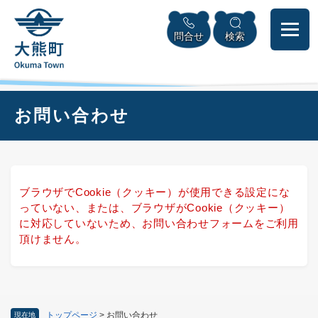
ペ
本
メニューを飛ばして本文へ
ー
文
問合せ
検索
ジ
へ
の
先
頭
で
本
お問い合わせ
す
文
。
ブラウザでCookie（クッキー）が使用できる設定にな
っていない、または、ブラウザがCookie（クッキー）
に対応していないため、お問い合わせフォームをご利用
頂けません。
トップページ
>
お問い合わせ
現在地