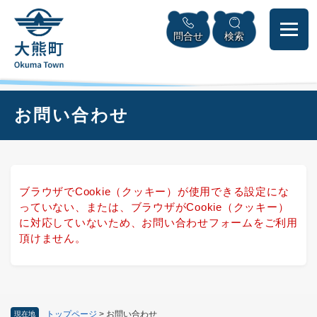
ペ
本
メニューを飛ばして本文へ
ー
文
問合せ
検索
ジ
へ
の
先
頭
で
本
お問い合わせ
す
文
。
ブラウザでCookie（クッキー）が使用できる設定にな
っていない、または、ブラウザがCookie（クッキー）
に対応していないため、お問い合わせフォームをご利用
頂けません。
トップページ
>
お問い合わせ
現在地