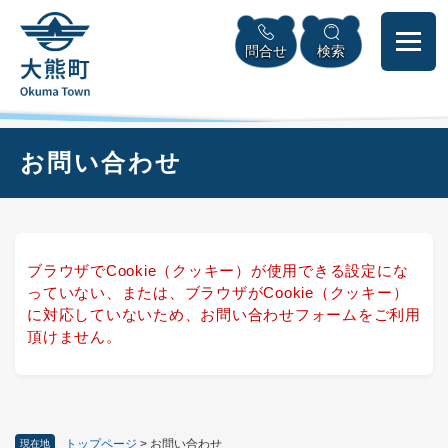
ペ
本
メニューを飛ばして本文へ
ー
文
問合せ
検索
ジ
へ
の
先
頭
で
本
お問い合わせ
す
文
。
ブラウザでCookie（クッキー）が使用できる設定にな
っていない、または、ブラウザがCookie（クッキー）
に対応していないため、お問い合わせフォームをご利用
頂けません。
トップページ
>
お問い合わせ
現在地