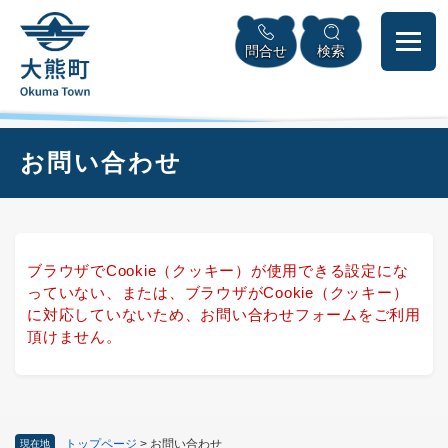
ペ
本
メニューを飛ばして本文へ
ー
文
問合せ
検索
ジ
へ
の
先
頭
で
本
お問い合わせ
す
文
。
ブラウザでCookie（クッキー）が使用できる設定にな
っていない、または、ブラウザがCookie（クッキー）
に対応していないため、お問い合わせフォームをご利用
頂けません。
トップページ
>
お問い合わせ
現在地