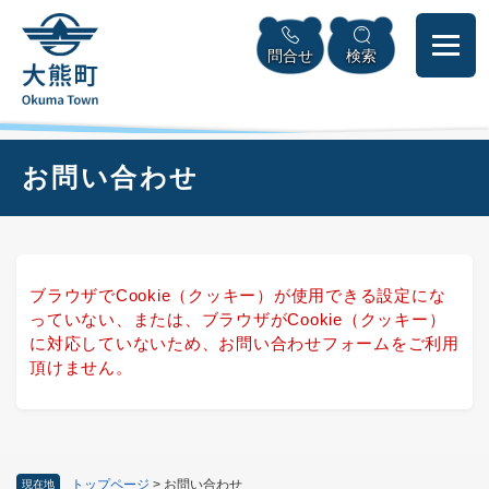
ペ
本
メニューを飛ばして本文へ
ー
文
問合せ
検索
ジ
へ
の
先
頭
で
本
お問い合わせ
す
文
。
ブラウザでCookie（クッキー）が使用できる設定にな
っていない、または、ブラウザがCookie（クッキー）
に対応していないため、お問い合わせフォームをご利用
頂けません。
トップページ
>
お問い合わせ
現在地