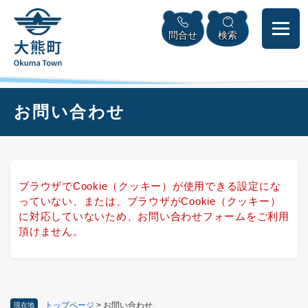
ペ
本
メニューを飛ばして本文へ
ー
文
問合せ
検索
ジ
へ
の
先
頭
で
本
お問い合わせ
す
文
。
ブラウザでCookie（クッキー）が使用できる設定にな
っていない、または、ブラウザがCookie（クッキー）
に対応していないため、お問い合わせフォームをご利用
頂けません。
トップページ
>
お問い合わせ
現在地