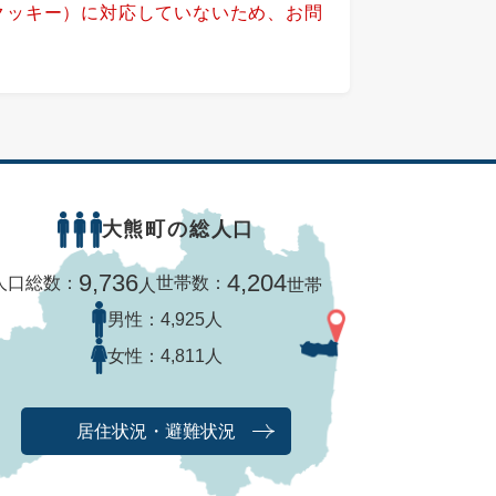
（クッキー）に対応していないため、お問
大熊町の総人口
9,736
4,204
人口総数：
世帯数：
人
世帯
男性：
4,925人
女性：
4,811人
居住状況・避難状況