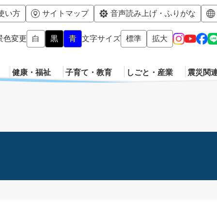
メニューを飛ばして本文へ
使い方
サイトマップ
音声読み上げ・ふりがな
景色変更
白
黒
青
文字サイズ
標準
拡大
健康・福祉
子育て・教育
しごと・産業
震災関