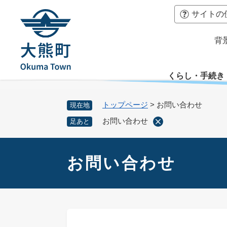
ペ
本
サイトの
ー
文
ジ
へ
背
の
先
頭
くらし・手続き
で
す
。
トップページ
>
お問い合わせ
現在地
お問い合わせ
足あと
本
文
お問い合わせ