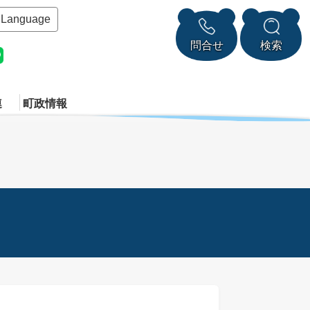
Language
問合せ
検索
連
町政情報