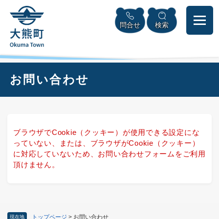
ペ
本
メニューを飛ばして本文へ
ー
文
問合せ
検索
ジ
へ
の
先
頭
で
本
お問い合わせ
す
文
。
ブラウザでCookie（クッキー）が使用できる設定にな
っていない、または、ブラウザがCookie（クッキー）
に対応していないため、お問い合わせフォームをご利用
頂けません。
トップページ
>
お問い合わせ
現在地