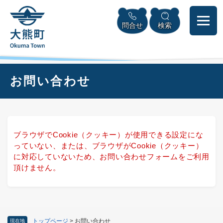
ペ
本
メニューを飛ばして本文へ
ー
文
問合せ
検索
ジ
へ
の
先
頭
で
本
お問い合わせ
す
文
。
ブラウザでCookie（クッキー）が使用できる設定にな
っていない、または、ブラウザがCookie（クッキー）
に対応していないため、お問い合わせフォームをご利用
頂けません。
トップページ
>
お問い合わせ
現在地