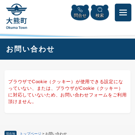
ペ
本
メニューを飛ばして本文へ
ー
文
問合せ
検索
ジ
へ
の
先
頭
で
本
お問い合わせ
す
文
。
ブラウザでCookie（クッキー）が使用できる設定にな
っていない、または、ブラウザがCookie（クッキー）
に対応していないため、お問い合わせフォームをご利用
頂けません。
トップページ
>
お問い合わせ
現在地