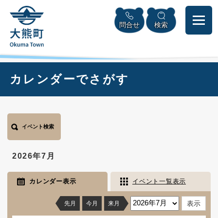
ペ
本
メニューを飛ばして本文へ
ー
文
問合せ
検索
ジ
へ
の
先
頭
で
本
カレンダーでさがす
す
文
。
イベント検索
2026年7月
カレンダー表示
イベント一覧表示
先月
今月
来月