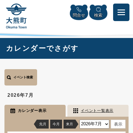
ペ
本
メニューを飛ばして本文へ
ー
文
問合せ
検索
ジ
へ
の
先
頭
で
本
カレンダーでさがす
す
文
。
イベント検索
2026年7月
カレンダー表示
イベント一覧表示
先月
今月
来月