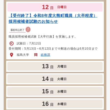
12
日曜日
日
【受付終了】令和8年度大熊町職員（大卒程度）
採用候補者試験のお知らせ
職員採用候補者試験【大卒行政】を実施します。
試験日：7月12日
受付期間：5月13日～6月12日まで※郵送の場合は6月10日まで
福島大学
総務課
13
月曜日
日
14
火曜日
日
15
水曜日
日
16
木曜日
日