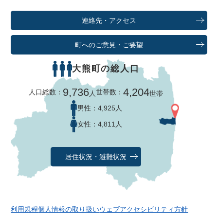
連絡先・アクセス
町へのご意見・ご要望
大熊町の総人口
9,736
4,204
人口総数：
世帯数：
人
世帯
男性：
4,925人
女性：
4,811人
居住状況・避難状況
利用規程
個人情報の取り扱い
ウェブアクセシビリティ方針