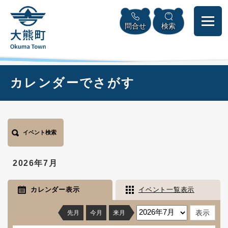
ペ
本
メニューを飛ばして本文へ
ー
文
問合せ
検索
ジ
へ
の
先
頭
で
本
カレンダーでさがす
す
文
。
イベント検索
2026年7月
カレンダー表示
イベント一覧表示
先月
今月
来月