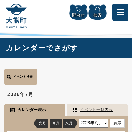
ペ
本
メニューを飛ばして本文へ
ー
文
問合せ
検索
ジ
へ
の
先
頭
で
本
カレンダーでさがす
す
文
。
イベント検索
2026年7月
カレンダー表示
イベント一覧表示
先月
今月
来月