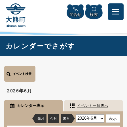
ペ
本
メニューを飛ばして本文へ
ー
文
問合せ
検索
ジ
へ
の
先
頭
で
本
カレンダーでさがす
す
文
。
イベント検索
2026年6月
カレンダー表示
イベント一覧表示
先月
今月
来月