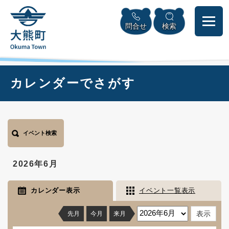
ペ
本
メニューを飛ばして本文へ
ー
文
問合せ
検索
ジ
へ
の
先
頭
で
本
カレンダーでさがす
す
文
。
イベント検索
2026年6月
カレンダー表示
イベント一覧表示
先月
今月
来月