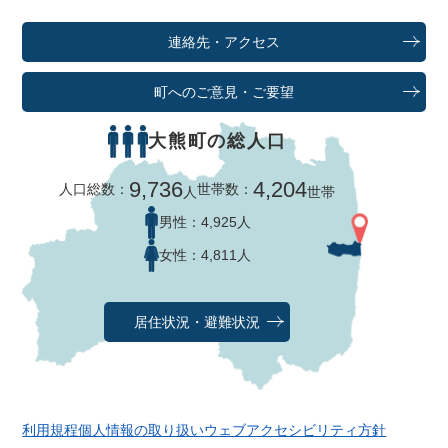
連絡先・アクセス
町へのご意見・ご要望
大熊町の総人口
9,736
4,204
人口総数：
世帯数：
人
世帯
男性：
4,925人
女性：
4,811人
居住状況・避難状況
利用規程
個人情報の取り扱い
ウェブアクセシビリティ方針