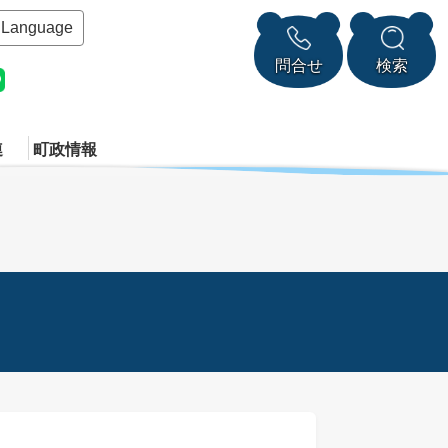
Language
問合せ
検索
連
町政情報