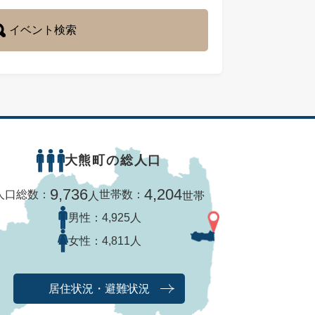
イベント検索
大熊町の総人口
9,736
4,204
人口総数：
世帯数：
人
世帯
男性：
4,925人
女性：
4,811人
居住状況・避難状況