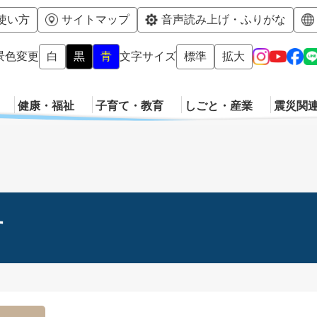
メニューを飛ばして本文へ
使い方
サイトマップ
音声読み上げ・ふりがな
景色変更
白
黒
青
文字サイズ
標準
拡大
健康・福祉
子育て・教育
しごと・産業
震災関
す