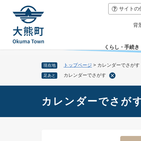
ペ
本
サイトの
ー
文
ジ
へ
背
の
先
頭
くらし・手続き
で
す
。
トップページ
>
カレンダーでさがす
現在地
カレンダーでさがす
足あと
本
文
カレンダーでさが