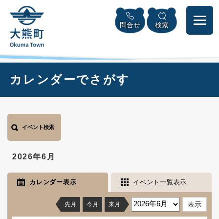
ペ
本
メニューを飛ばして本文へ
ー
文
問合せ
検索
ジ
へ
の
先
頭
で
本
カレンダーでさがす
す
文
。
イベント検索
2026年6月
カレンダー表示
イベント一覧表示
先月
今月
来月