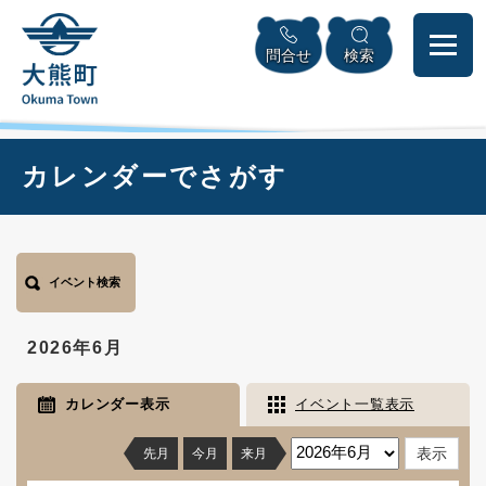
ペ
本
メニューを飛ばして本文へ
ー
文
問合せ
検索
ジ
へ
の
先
頭
で
本
カレンダーでさがす
す
文
。
イベント検索
2026年6月
カレンダー表示
イベント一覧表示
先月
今月
来月