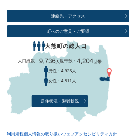
連絡先・アクセス
町へのご意見・ご要望
大熊町の総人口
9,736
4,204
人口総数：
世帯数：
人
世帯
男性：
4,925人
女性：
4,811人
居住状況・避難状況
利用規程
個人情報の取り扱い
ウェブアクセシビリティ方針